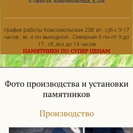
г. Орел ул. Комсомольская, д.238
график работы Комсомольская 238: вт- суб с 9-17
часов ; вс и пн выходной . Северная 9 пн-пт 9 до
17 ; сб ,вск до 14 часов
ПАМЯТНИКИ ПО СУПЕР ЦЕНАМ
Фото производства и установки
памятников
Производство