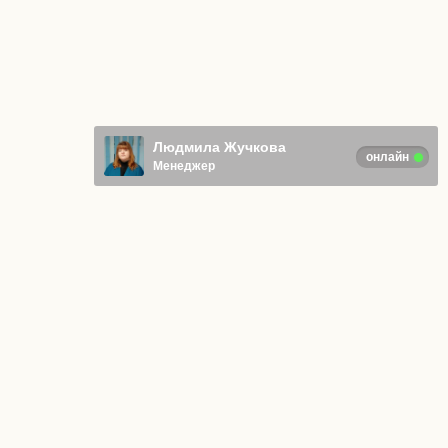
Людмила Жучкова
онлайн
Менеджер
Отправляя любую форму на сайте,
вы соглашаетесь с
Политикой
конфиденциальности
.
© ИП Адаркина Анна Васильевна
Все права защищены
ОГРНИП 322574900013470
Вакансии