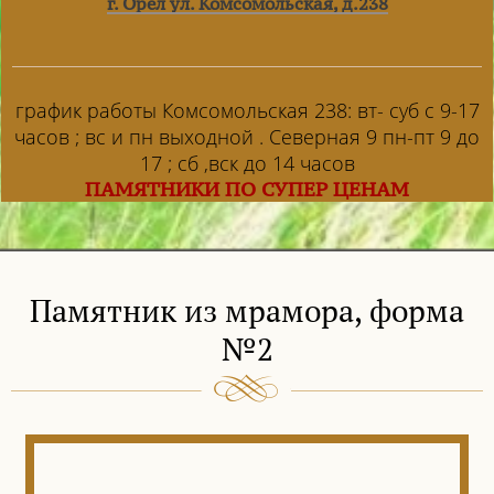
г. Орел ул. Комсомольская, д.238
график работы Комсомольская 238: вт- суб с 9-17
часов ; вс и пн выходной . Северная 9 пн-пт 9 до
17 ; сб ,вск до 14 часов
ПАМЯТНИКИ ПО СУПЕР ЦЕНАМ
Памятник из мрамора, форма
№2