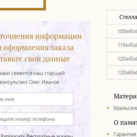
Стелл
100х45х
уточнения информации
110х45х
и оформления заказа
тавьте свои данные
120х45х
120х60х
вами свяжется наш старший
консультант Олег Иванов
Матери
Уральски
О памя
Гарантия
Запросить бесплатные эскизы