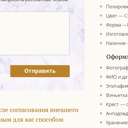
Полировк
Цвет — С
Форма —
Изготовл
Наличие 
Оформл
Фотограф
Отправить
ФИО и да
Эпитафия
Виньетка
Крест — о
сле согласования внешнего
Антидожд
ным для вас способом
Хранение