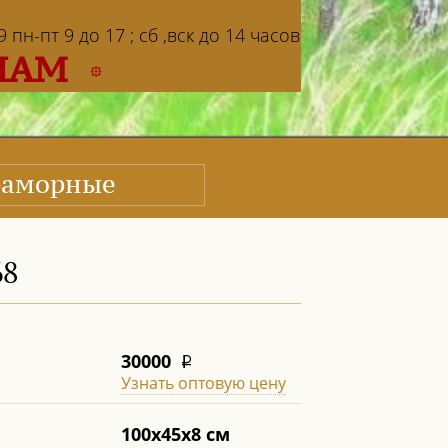
пн-пт 9 до 17 ; сб ,вск до 14 часов
НАМ
аморные
68
30000
i
Узнать оптовую цену
100х45х8 см