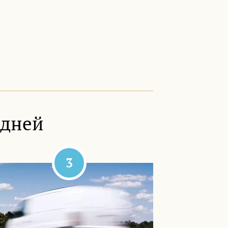
 дней
3