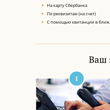
На карту Сбербанка
По реквизитам (на счет)
С помощью квитанции в ближ
Ваш 
1