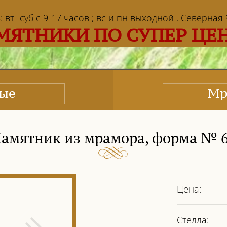
т- суб с 9-17 часов ; вс и пн выходной . Северная 9 
МЯТНИКИ ПО СУПЕР ЦЕ
ные
Мр
амятник из мрамора, форма № 
Цена:
Стелла: