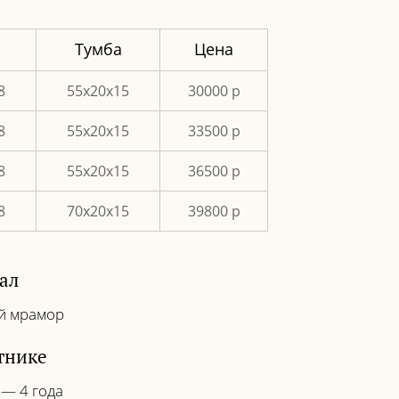
а
Тумба
Цена
8
55х20х15
30000 р
8
55х20х15
33500 р
8
55х20х15
36500 р
8
70х20х15
39800 р
ал
й мрамор
тнике
 — 4 года