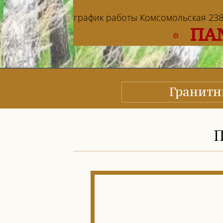
график работы Комсомольская 238: в
ПА
Гранит
П