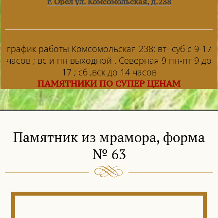
г. Орел ул. Комсомольская, д.238
график работы Комсомольская 238: вт- суб с 9-17
часов ; вс и пн выходной . Северная 9 пн-пт 9 до
17 ; сб ,вск до 14 часов
ПАМЯТНИКИ ПО СУПЕР ЦЕНАМ
Памятник из мрамора, форма
№ 63