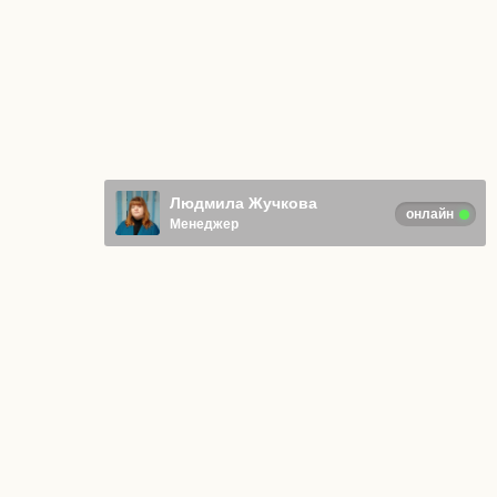
Людмила Жучкова
онлайн
Менеджер
Отправляя любую форму на сайте,
вы соглашаетесь с
Политикой
конфиденциальности
.
© ИП Адаркина Анна Васильевна
Все права защищены
ОГРНИП 322574900013470
Вакансии