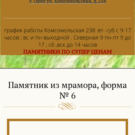
г. Орел ул. Комсомольская, д.238
график работы Комсомольская 238: вт- суб с 9-17
часов ; вс и пн выходной . Северная 9 пн-пт 9 до
17 ; сб ,вск до 14 часов
ПАМЯТНИКИ ПО СУПЕР ЦЕНАМ
Памятник из мрамора, форма
№ 6