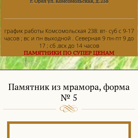
г. Орел ул. Комсомольская, д.238
график работы Комсомольская 238: вт- суб с 9-17
часов ; вс и пн выходной . Северная 9 пн-пт 9 до
17 ; сб ,вск до 14 часов
ПАМЯТНИКИ ПО СУПЕР ЦЕНАМ
Памятник из мрамора, форма
№ 5