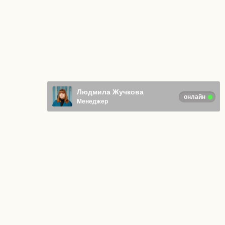
Людмила Жучкова
онлайн
Менеджер
Отправляя любую форму на сайте,
вы соглашаетесь с
Политикой
конфиденциальности
.
© ИП Адаркина Анна Васильевна
Все права защищены
ОГРНИП 322574900013470
Вакансии