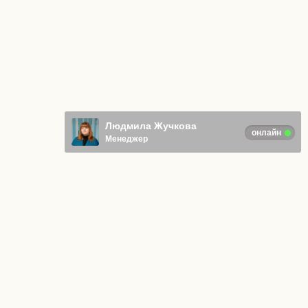
Людмила Жучкова
онлайн
Менеджер
Отправляя любую форму на сайте,
вы соглашаетесь с
Политикой
конфиденциальности
.
© ИП Адаркина Анна Васильевна
Все права защищены
ОГРНИП 322574900013470
Вакансии