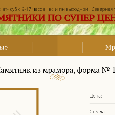
т- суб с 9-17 часов ; вс и пн выходной . Северная 9 
МЯТНИКИ ПО СУПЕР ЦЕ
ные
Мр
амятник из мрамора, форма № 
Цена:
Стелла: