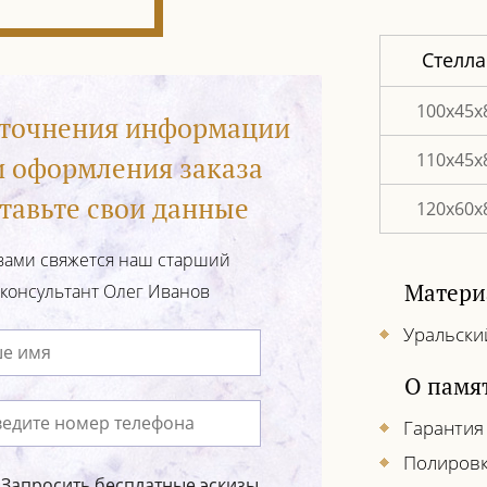
Стелла
100х45х
уточнения информации
110х45х
и оформления заказа
тавьте свои данные
120х60х
вами свяжется наш старший
Матери
консультант Олег Иванов
Уральски
О памя
Гарантия
Полировк
Запросить бесплатные эскизы