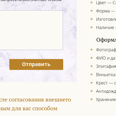
Цвет — С
Форма —
Изготовл
Наличие 
Оформл
Фотограф
ФИО и да
Отправить
Эпитафия
Виньетка
Крест — о
Антидожд
сле согласования внешнего
Хранение
ным для вас способом