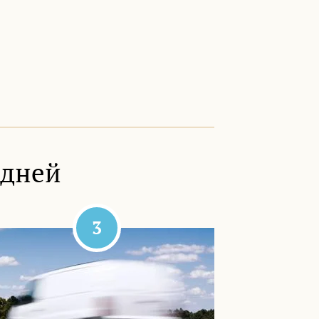
 дней
3