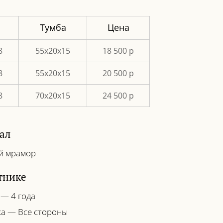
Тумба
Цена
8
55х20х15
18 500 р
8
55х20х15
20 500 р
8
70х20х15
24 500 р
ал
й мрамор
тнике
 — 4 года
а — Все стороны