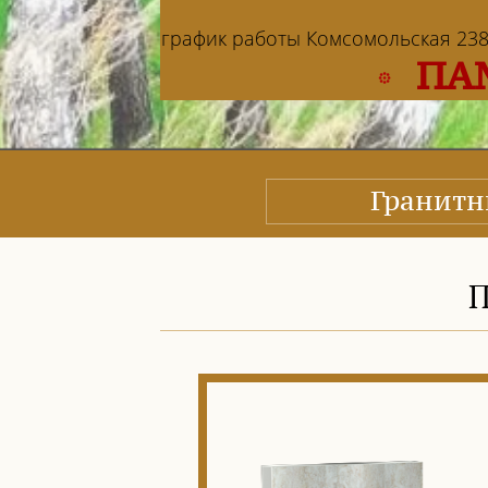
график работы Комсомольская 238: в
ПА
Гранит
П