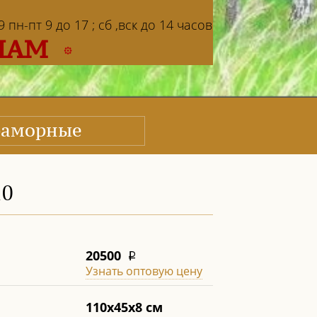
пн-пт 9 до 17 ; сб ,вск до 14 часов
НАМ
аморные
10
20500
i
Узнать оптовую цену
110х45х8 см