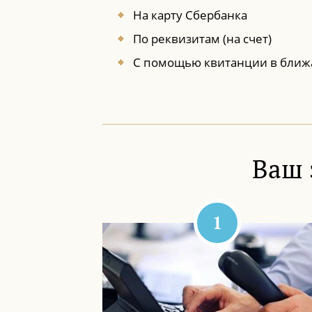
На карту Сбербанка
По реквизитам (на счет)
С помощью квитанции в ближ
Ваш 
1