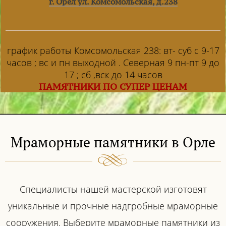
г. Орел ул. Комсомольская, д.238
график работы Комсомольская 238: вт- суб с 9-17
часов ; вс и пн выходной . Северная 9 пн-пт 9 до
17 ; сб ,вск до 14 часов
ПАМЯТНИКИ ПО СУПЕР ЦЕНАМ
Мраморные памятники в Орле
Специалисты нашей мастерской изготовят
уникальные и прочные надгробные мраморные
сооружения. Выберите мраморные памятники из