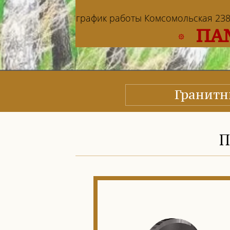
график работы Комсомольская 238: в
ПА
Гранит
П