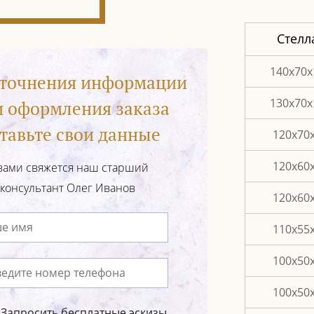
Стелл
140x70x
уточнения информации
130х70х
и оформления заказа
тавьте свои данные
120х70
120х60
вами свяжется наш старший
консультант Олег Иванов
120х60
110х55
100х50
100х50
Запросить бесплатные эскизы