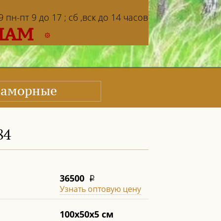
пн-пт 9 до 17 ; сб ,вск до 14 часов
НАМ
аморные
84
36500
i
Узнать оптовую цену
100х50х5 см