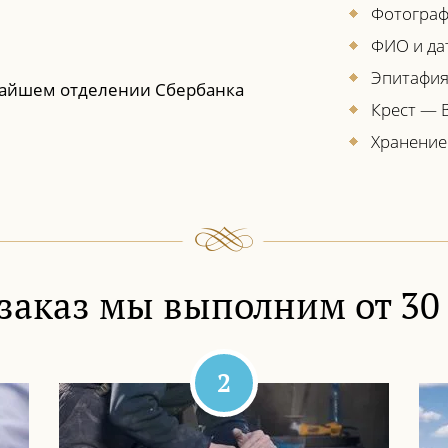
Фотогра
ФИО и да
Эпитафи
айшем отделении Сбербанка
Крест — 
Хранение
заказ мы выполним от 30
2