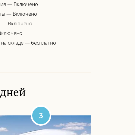
фия — Включено
ты — Включено
я — Включено
Включено
 на складе — бесплатно
 дней
3