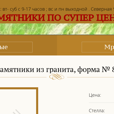
т- суб с 9-17 часов ; вс и пн выходной . Северная 9 
МЯТНИКИ ПО СУПЕР ЦЕ
ные
Мр
амятники из гранита, форма № 
Цена:
Стелла: