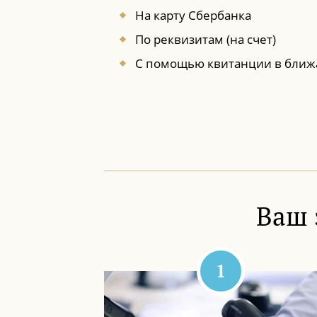
На карту Сбербанка
По реквизитам (на счет)
С помощью квитанции в ближ
Ваш 
1