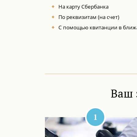
На карту Сбербанка
По реквизитам (на счет)
С помощью квитанции в ближ
Ваш 
1