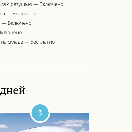
ия с ретушью — Включено
ты — Включено
я — Включено
Включено
 на складе — бесплатно
 дней
3