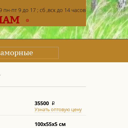
пн-пт 9 до 17 ; сб ,вск до 14 часов
НАМ
аморные
7
35500
i
Узнать оптовую цену
100х55х5 см