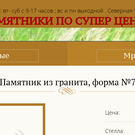
т- суб с 9-17 часов ; вс и пн выходной . Северная 9 
МЯТНИКИ ПО СУПЕР ЦЕ
ные
Мр
Памятник из гранита, форма №
Цена:
Стелла: