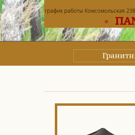
график работы Комсомольская 238: в
ПА
Гранит