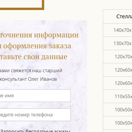
Стелл
140x70x
уточнения информации
130х70х
и оформления заказа
тавьте свои данные
120х70
120х60
вами свяжется наш старший
консультант Олег Иванов
120х60
110х55
100х50
100х50
Запросить бесплатные эскизы