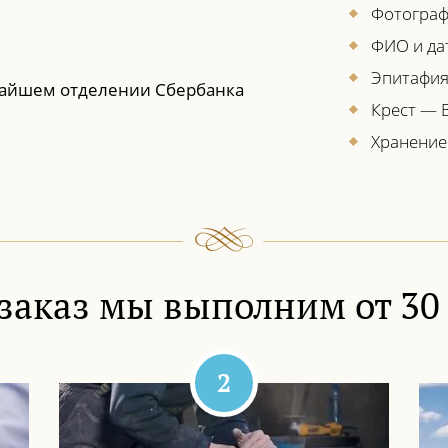
Фотограф
ФИО и да
Эпитафи
айшем отделении Сбербанка
Крест — 
Хранение
заказ мы выполним от 30
2