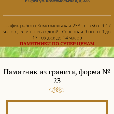
г. Орел ул. Комсомольская, д.238
график работы Комсомольская 238: вт- суб с 9-17
часов ; вс и пн выходной . Северная 9 пн-пт 9 до
17 ; сб ,вск до 14 часов
ПАМЯТНИКИ ПО СУПЕР ЦЕНАМ
Памятник из гранита, форма №
23