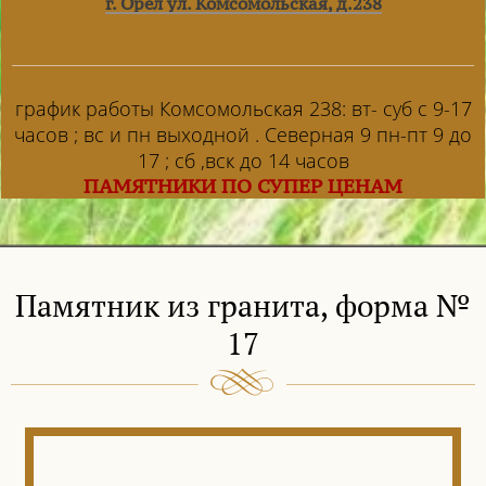
г. Орел ул. Комсомольская, д.238
график работы Комсомольская 238: вт- суб с 9-17
часов ; вс и пн выходной . Северная 9 пн-пт 9 до
17 ; сб ,вск до 14 часов
ПАМЯТНИКИ ПО СУПЕР ЦЕНАМ
Памятник из гранита, форма №
17